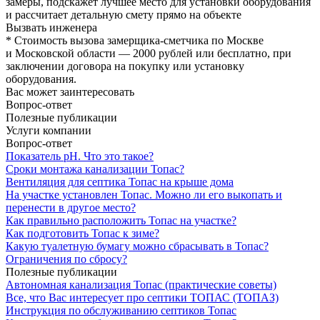
замеры, подскажет лучшее место для установки оборудования
и рассчитает детальную смету прямо на объекте
Вызвать инженера
* Стоимость вызова замерщика-сметчика по Москве
и Московской области — 2000 рублей или бесплатно, при
заключении договора на покупку или установку
оборудования.
Вас может заинтересовать
Вопрос-ответ
Полезные публикации
Услуги компании
Вопрос-ответ
Показатель рН. Что это такое?
Сроки монтажа канализации Топас?
Вентиляция для септика Топас на крыше дома
На участке установлен Топас. Можно ли его выкопать и
перенести в другое место?
Как правильно расположить Топас на участке?
Как подготовить Топас к зиме?
Какую туалетную бумагу можно сбрасывать в Топас?
Ограничения по сбросу?
Полезные публикации
Автономная канализация Топас (практические советы)
Все, что Вас интересует про септики ТОПАС (ТОПАЗ)
Инструкция по обслуживанию септиков Топас