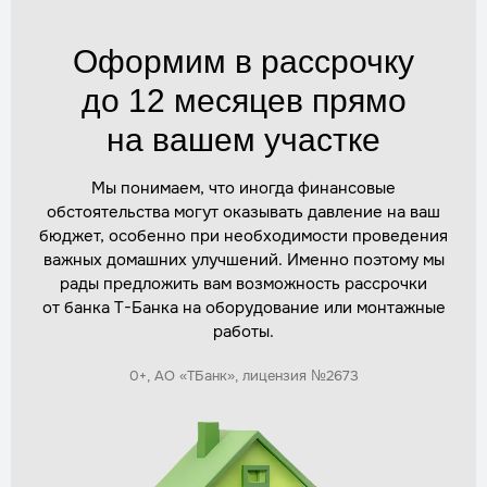
Утепление горловины
Трудозатраты
1 час
Оформим в рассрочку
Стоимость
по запросу
до 12 месяцев прямо
Заказать
на вашем участке
Обратная засыпка и уплотнение
Мы понимаем, что иногда финансовые
Трудозатраты
2 часа
обстоятельства могут оказывать давление на ваш
Стоимость
по запросу
бюджет, особенно при необходимости проведения
Заказать
важных домашних улучшений. Именно поэтому мы
рады предложить вам возможность рассрочки
от банка Т-Банка на оборудование или монтажные
Герметизация соединений
работы.
Трудозатраты
1 час
Стоимость
по запросу
0+, АО «ТБанк», лицензия №2673
Заказать
Монтаж с учётом высоких грунтовых вод