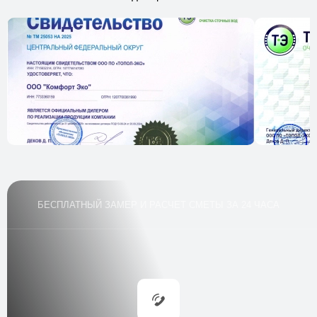
Стоимость
по запросу
Заказать
Подключение освещения в погреб
Трудозатраты
1–2 часа
Стоимость
по запросу
Заказать
Обслуживание и осмотр через год
Трудозатраты
1 час
Стоимость
по запросу
БЕСПЛАТНЫЙ ЗАМЕР И РАСЧЕТ СМЕТЫ ЗА 24 ЧАСА
Заказать