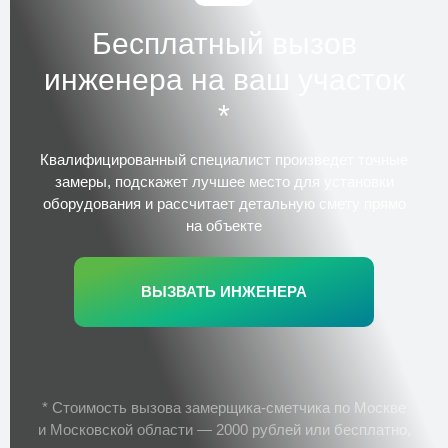
Бесплатный вызов
инженера на ваш участок
*
Квалифицированный специалист
произведет точные
замеры, подскажет лучшее место для установки
оборудования и рассчитает детальную смету прямо
на объекте
ВЫЗВАТЬ ИНЖЕНЕРА
* Стоимость вызова замерщика-сметчика по Москве
и Московской области — 2000 рублей или бесплатно,