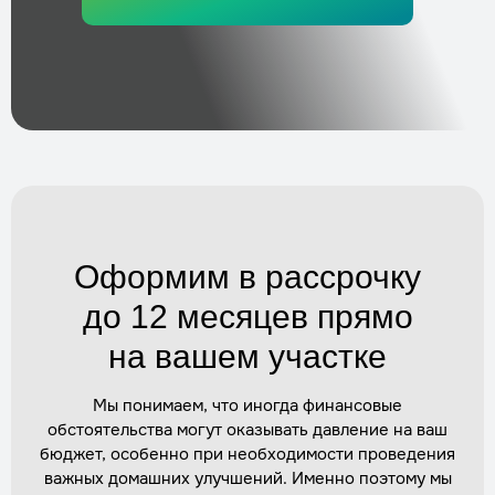
Заказать
Прокладка труб от скважины в дом
Трудозатраты
1–2 дня
Стоимость
по запросу
Заказать
Подключение кабелей и автоматики
Трудозатраты
1–2 часа
Оформим в рассрочку
Стоимость
по запросу
до 12 месяцев прямо
Заказать
на вашем участке
Утепление кессона (внутри и снаружи)
Мы понимаем, что иногда финансовые
Трудозатраты
1 день
обстоятельства могут оказывать давление на ваш
Стоимость
по запросу
бюджет, особенно при необходимости проведения
Заказать
важных домашних улучшений. Именно поэтому мы