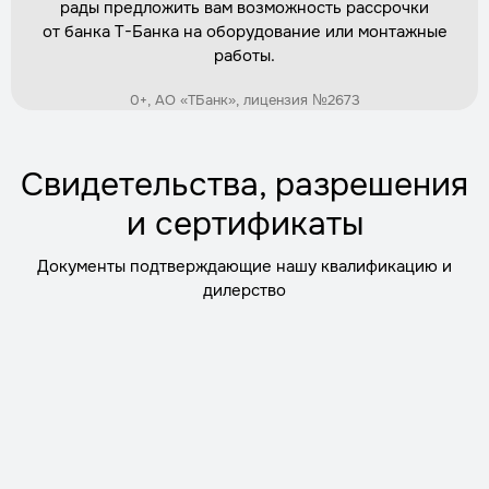
рады предложить вам возможность рассрочки
от банка Т-Банка на оборудование или монтажные
Установка дренажной системы вокруг кессона
работы.
Трудозатраты
1 день
Стоимость
по запросу
0+, АО «ТБанк», лицензия №2673
Заказать
Свидетельства, разрешения
Демонтаж старого кессона
и сертификаты
Трудозатраты
1 день
Стоимость
по запросу
Документы подтверждающие нашу квалификацию и
Заказать
дилерство
Обратная засыпка с уплотнением
Трудозатраты
2 часа
Стоимость
по запросу
Заказать